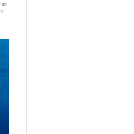
r en
on