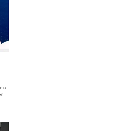
lema
en