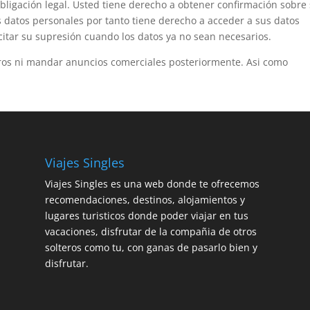
obligación legal. Usted tiene derecho a obtener confirmación sobre 
s datos personales por tanto tiene derecho a acceder a sus datos
licitar su supresión cuando los datos ya no sean necesarios.
ros ni mandar anuncios comerciales posteriormente. Asi como
Viajes Singles
Viajes Singles es una web donde te ofrecemos
recomendaciones, destinos, alojamientos y
lugares turisticos donde poder viajar en tus
vacaciones, disfrutar de la compañia de otros
solteros como tu, con ganas de pasarlo bien y
disfrutar.