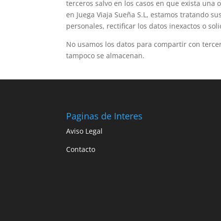
terceros salvo en los casos en que exista una 
en Juega Viaja Sueña S.L, estamos tratando su
personales, rectificar los datos inexactos o so
No usamos los datos para compartir con terce
tampoco se almacenan.
Paginas de Interes
Aviso Legal
Contacto