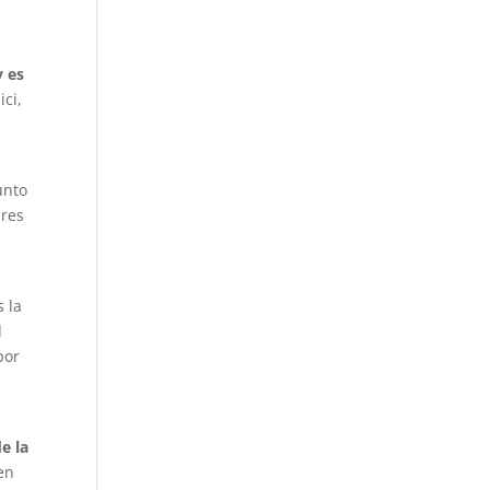
a
y es
ici,
unto
ares
r
 la
d
por
e la
en