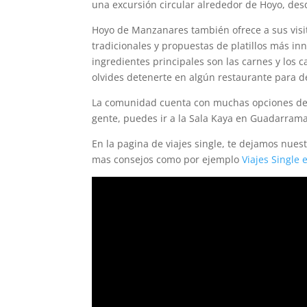
una excursión circular alrededor de Hoyo, des
Hoyo de Manzanares también ofrece a sus visit
tradicionales y propuestas de platillos más i
ingredientes principales son las carnes y los c
olvides detenerte en algún restaurante para del
La comunidad cuenta con muchas opciones de b
gente, puedes ir a la Sala Kaya en Guadarrama
En la pagina de viajes single, te dejamos nuest
mas consejos como por ejemplo
Viajes Single 