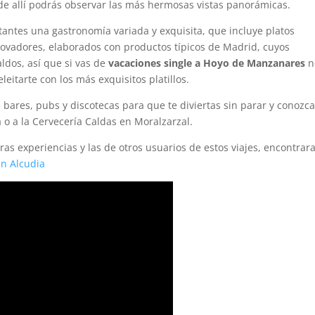
de allí podrás observar las más hermosas vistas panorámicas.
antes una gastronomía variada y exquisita, que incluye platos
nnovadores, elaborados con productos típicos de Madrid, cuyos
aldos, así que si vas de
vacaciones single a Hoyo de Manzanares
n
eitarte con los más exquisitos platillos.
ares, pubs y discotecas para que te diviertas sin parar y conozc
 o a la Cervecería Caldas en Moralzarzal.
ras experiencias y las de otros usuarios de estos viajes, encontrar
en Alcudia