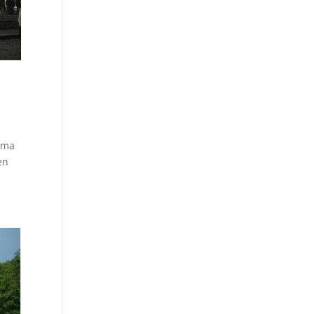
lema
en