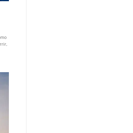
como
rir,