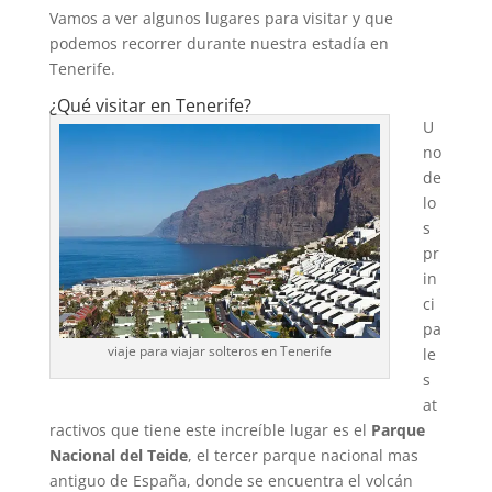
Vamos a ver algunos lugares para visitar y que
podemos recorrer durante nuestra estadía en
Tenerife.
¿Qué visitar en Tenerife?
U
no
de
lo
s
pr
in
ci
pa
viaje para viajar solteros en Tenerife
le
s
at
ractivos que tiene este increíble lugar es el
Parque
Nacional del Teide
, el tercer parque nacional mas
antiguo de España, donde se encuentra el volcán