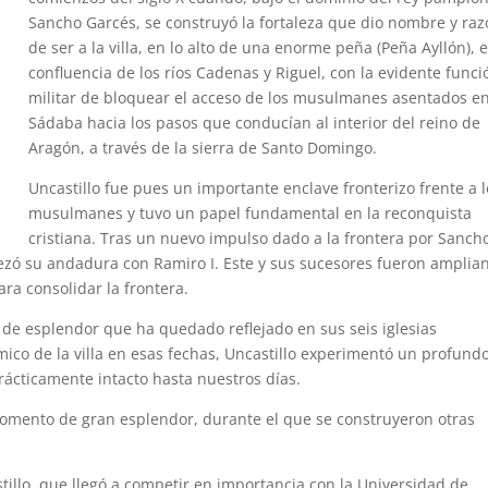
Sancho Garcés, se construyó la fortaleza que dio nombre y ra
de ser a la villa, en lo alto de una enorme peña (Peña Ayllón), e
confluencia de los ríos Cadenas y Riguel, con la evidente funci
militar de bloquear el acceso de los musulmanes asentados e
Sádaba hacia los pasos que conducían al interior del reino de
Aragón, a través de la sierra de Santo Domingo.
Uncastillo fue pues un importante enclave fronterizo frente a 
musulmanes y tuvo un papel fundamental en la reconquista
cristiana. Tras un nuevo impulso dado a la frontera por Sanch
pezó su andadura con Ramiro I. Este y sus sucesores fueron amplia
ara consolidar la frontera.
do de esplendor que ha quedado reflejado en sus seis iglesias
co de la villa en esas fechas, Uncastillo experimentó un profund
rácticamente intacto hasta nuestros días.
vo momento de gran esplendor, durante el que se construyeron otras
tillo, que llegó a competir en importancia con la Universidad de