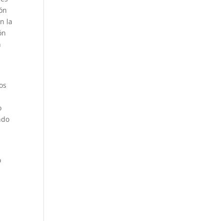
zón
n la
ón
n
los
o
ndo
o