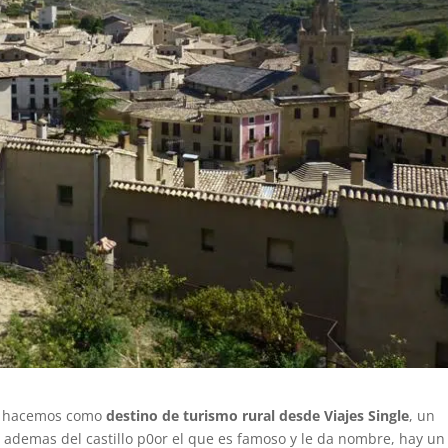
ue hacemos como
destino de turismo rural desde Viajes Single
, un
 ademas del castillo p0or el que es famoso y le da nombre, hay un