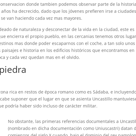
de conservacion donde tambien podemos observar parte de la histori
 años ha decrecido, dado que los jóvenes prefieren irse a ciudades
r se van haciendo cada vez mas mayores.
deado de naturaleza y desconectar de la vida en la ciudad, este es
 que encierra el propio pueblo, en las cercanias tenemos otros luga
 destinos mas donde poder escaparnos con el coche, a tan solo unos
 paisajes e historia en los edificios históricos que encontramos en
ca y cada vez quedan mas en el olvido.
 piedra
ona rica en restos de época romano como es Sádaba, e incluyend
abe suponer que el lugar en que se asienta Uncastillo mantuvies
 podría haber sido incluso de carácter militar.
No obstante, las primeras referencias documentales a Uncastil
(nombrado en dicha documentación como Uniuscastri) datan 
comienzos del siglo X cuando, bajo el dominio del rey pamplo