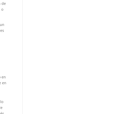
a de
 o
 un
res
o en
e en
lo
de
nés