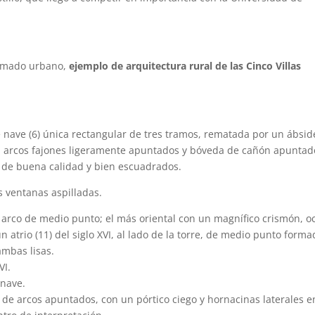
ramado urbano,
ejemplo de arquitectura rural de las Cinco Villas
de nave (6) única rectangular de tres tramos, rematada por un ábsid
es, arcos fajones ligeramente apuntados y bóveda de cañón apuntad
a de buena calidad y bien escuadrados.
es ventanas aspilladas.
de arco de medio punto; el más oriental con un magnífico crismón, o
 un atrio (11) del siglo XVI, al lado de la torre, de medio punto form
ambas lisas.
VI.
 nave.
a, de arcos apuntados, con un pórtico ciego y hornacinas laterales e