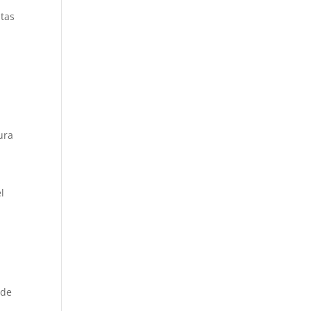
ltas
ura
l
 de