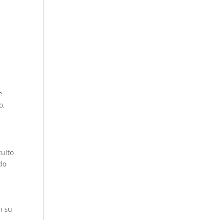
e
o.
culto
ado
n su