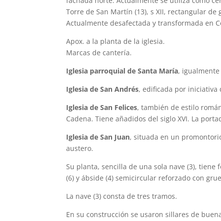
fachada norte. Actualmente se utiliza como cen
Torre de San Martín (13), s XII, rectangular d
Actualmente desafectada y transformada en Ce
Apox. a la planta de la iglesia.
Marcas de cantería.
Iglesia parroquial de Santa María
, igualmente
Iglesia de San Andrés
, edificada por iniciativ
Iglesia de San Felices
, también de estilo románic
Cadena. Tiene añadidos del siglo XVI. La porta
Iglesia de San Juan
, situada en un promontorio
austero.
Su planta, sencilla de una sola nave (3), tiene
(6) y ábside (4) semicircular reforzado con gru
La nave (3) consta de tres tramos.
En su construcción se usaron sillares de buen