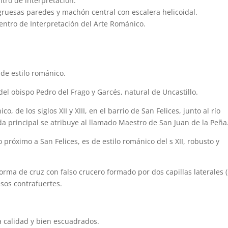
tro de interpretación.
e gruesas paredes y machón central con escalera helicoidal.
ntro de Interpretación del Arte Románico.
 de estilo románico.
a del obispo Pedro del Frago y Garcés, natural de Uncastillo.
o, de los siglos XII y XIII, en el barrio de San Felices, junto al río
da principal se atribuye al llamado Maestro de San Juan de la Peña
 próximo a San Felices, es de estilo románico del s XII, robusto y
 forma de cruz con falso crucero formado por dos capillas laterales (
esos contrafuertes.
a calidad y bien escuadrados.