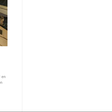
r en
on