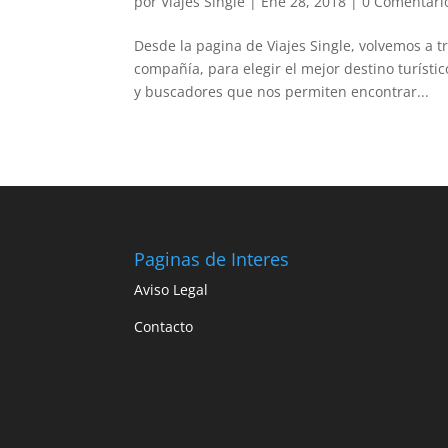
por
Viajes Single
|
Ene 28, 2018
|
0 Comentari
Desde la pagina de Viajes Single, volvemos a t
compañía, para elegir el mejor destino turíst
y buscadores que nos permiten encontrar...
Paginas de Interes
Aviso Legal
Contacto