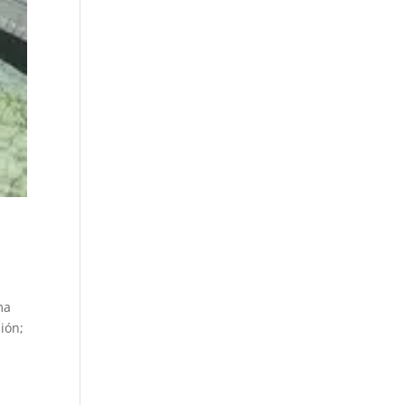
ma
ión;