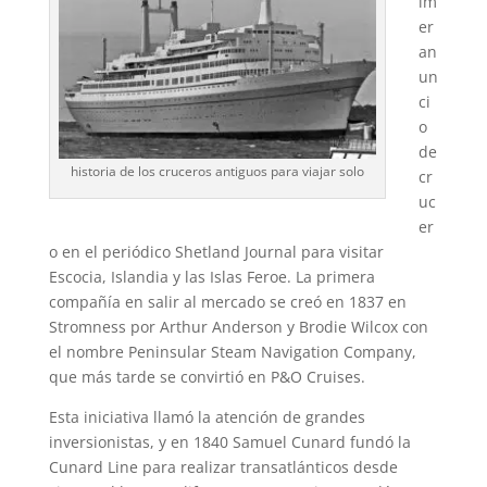
im
er
an
un
ci
o
de
historia de los cruceros antiguos para viajar solo
cr
uc
er
o en el periódico Shetland Journal para visitar
Escocia, Islandia y las Islas Feroe. La primera
compañía en salir al mercado se creó en 1837 en
Stromness por Arthur Anderson y Brodie Wilcox con
el nombre Peninsular Steam Navigation Company,
que más tarde se convirtió en P&O Cruises.
Esta iniciativa llamó la atención de grandes
inversionistas, y en 1840 Samuel Cunard fundó la
Cunard Line para realizar transatlánticos desde