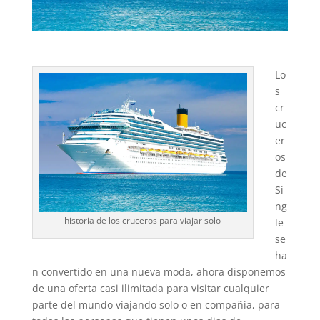
Lo
s
cr
uc
er
os
de
Si
ng
historia de los cruceros para viajar solo
le
se
ha
n convertido en una nueva moda, ahora disponemos
de una oferta casi ilimitada para visitar cualquier
parte del mundo viajando solo o en compañia, para