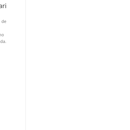
ari
n de
no
ada.