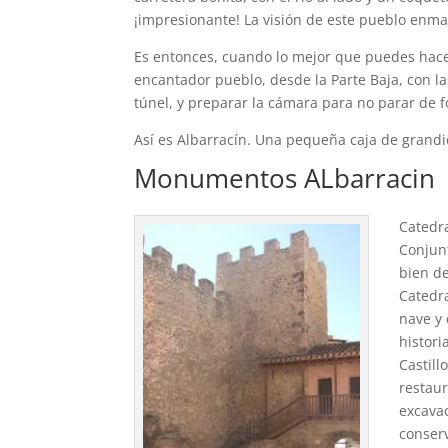
¡impresionante! La visión de este pueblo enm
Es entonces, cuando lo mejor que puedes hacer
encantador pueblo, desde la Parte Baja, con l
túnel, y preparar la cámara para no parar de fo
Así es Albarracín. Una pequeña caja de grandi
Monumentos ALbarracin
Catedra
Conjunt
bien de
Catedra
nave y 
histori
Castill
restaur
excavac
conserv