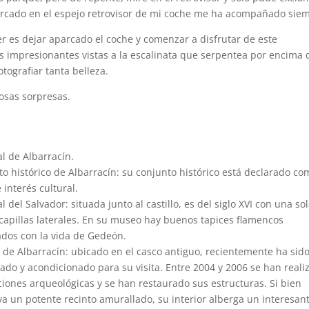
arcado en el espejo retrovisor de mi coche me ha acompañado sie
 es dejar aparcado el coche y comenzar a disfrutar de este
as impresionantes vistas a la escalinata que serpentea por encima 
tografiar tanta belleza.
osas sorpresas.
l de Albarracín.
o histórico de Albarracín: su conjunto histórico está declarado co
 interés cultural.
l del Salvador: situada junto al castillo, es del siglo XVI con una so
capillas laterales. En su museo hay buenos tapices flamencos
ados con la vida de Gedeón.
o de Albarracín: ubicado en el casco antiguo, recientemente ha sid
ado y acondicionado para su visita. Entre 2004 y 2006 se han reali
iones arqueológicas y se han restaurado sus estructuras. Si bien
a un potente recinto amurallado, su interior alberga un interesan