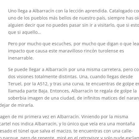
Uno llega a Albarracín con la lección aprendida. Catalogado c
uno de los pueblos más bellos de nuestro país, siempre has oí
alguien decir que no puedes pasar sin ir a visitarlo, que si esto
que si aquello…
Pero por mucho que escuches, por mucho que digan o que leas
impacto que causa este maravilloso rincón turolense es
inenarrable.
Se puede llegar a Albarracín por una misma carretera, pero c
dos visiones totalmente distintas. Una, cuando llegas desde
Teruel, por la A512, y tras una curva, te encuentras de golpe e
llamada parte Baja. Entonces, Albarracín te regala de golpe la
soberbia imagen de una ciudad, de infinitos matices del naran
dejar de mirarla.
agen de mi primera vez en Albarracín. Viniendo por la misma
 cartel nos indica Albarracín, y lo único que veía era una montaña
sado el túnel que salva el macizo, te encuentras con una calle-
to parque, pero de repente, miré en el retrovisor y solo pude excla