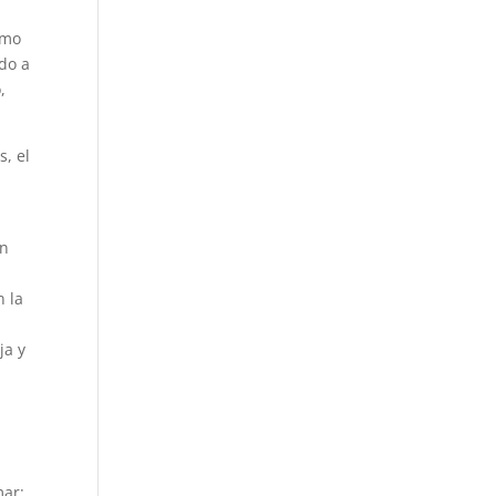
omo
do a
,
, el
on
n la
ja y
mar: