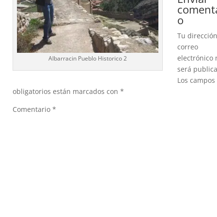
coment
o
Tu direcció
correo
electrónico 
Albarracin Pueblo Historico 2
será public
Los campos
obligatorios están marcados con
*
Comentario
*