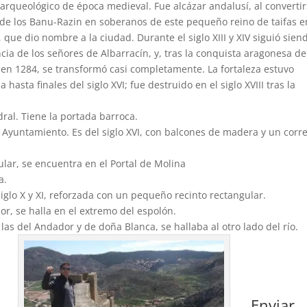
rqueológico de época medieval. Fue alcázar andalusí, al converti
 de los Banu-Razin en soberanos de este pequeño reino de taifas e
I, que dio nombre a la ciudad. Durante el siglo XIII y XIV siguió sien
cia de los señores de Albarracín, y, tras la conquista aragonesa de
en 1284, se transformó casi completamente. La fortaleza estuvo
 hasta finales del siglo XVI; fue destruido en el siglo XVIII tras la
dral. Tiene la portada barroca.
l Ayuntamiento. Es del siglo XVI, con balcones de madera y un corr
ular, se encuentra en el Portal de Molina
a.
glo X y XI, reforzada con un pequeño recinto rectangular.
or, se halla en el extremo del espolón.
las del Andador y de doña Blanca, se hallaba al otro lado del río.
Enviar