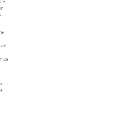
bre
un
s.
 de
 de
ómica
o-
ue