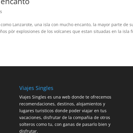
 encanto
s
como Lanzarote, una isla con mucho encanto, la mayor parte de s
os pòr explosiones de los volcanes que estan situadas en la isla 
Viajes Singles
Viajes Singles es una web donde te ofrecemos
recomendaciones, destinos, alojamientos y
lugares turisticos donde poder viajar en tus
vacaciones, disfrutar de la compañia de otros
solteros como tu, con ganas de pasarlo bien y
disfrutar.