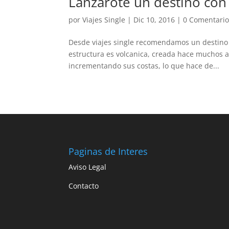
Lanzarote un destino con
por
Viajes Single
|
Dic 10, 2016
|
0 Comentario
Desde viajes single recomendamos un destino 
estructura es volcanica, creada hace muchos añ
incrementando sus costas, lo que hace de...
Paginas de Interes
Aviso Legal
Contacto