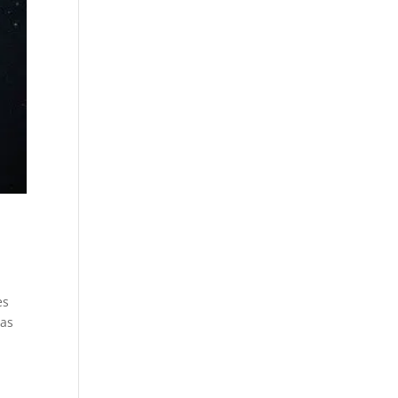
es
las