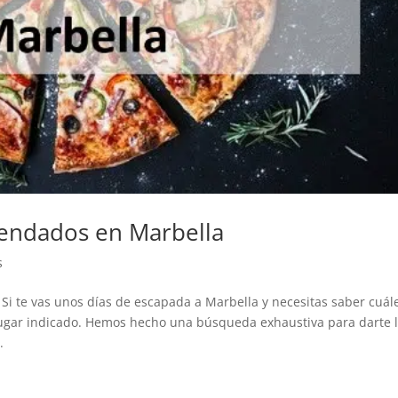
endados en Marbella
s
i te vas unos días de escapada a Marbella y necesitas saber cuál
l lugar indicado. Hemos hecho una búsqueda exhaustiva para darte 
.