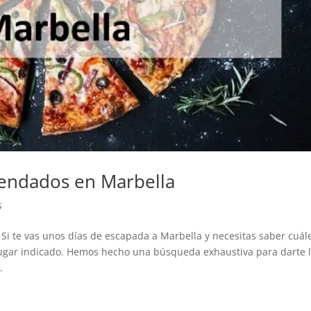
endados en Marbella
s
i te vas unos días de escapada a Marbella y necesitas saber cuál
l lugar indicado. Hemos hecho una búsqueda exhaustiva para darte 
.