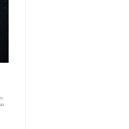
es
las