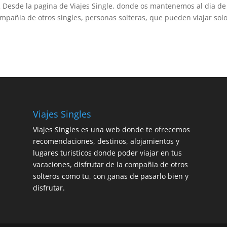
e la pagina de Viajes Single, donde os mantenemos al dia de 
ompañia de otros singles, personas solteras, que pueden viajar solo
Viajes Singles
Viajes Singles es una web donde te ofrecemos
recomendaciones, destinos, alojamientos y
lugares turisticos donde poder viajar en tus
vacaciones, disfrutar de la compañia de otros
solteros como tu, con ganas de pasarlo bien y
disfrutar.