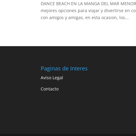
DANCE BEACH EN LA MANGA DEL MAR MENOR Desd
mejores opciones para viajar y divertirse en c
con amigos y amigas, en esta ocasion, los...
Paginas de Interes
Aviso Legal
Contacto