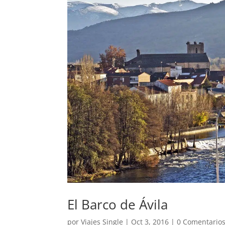
El Barco de Ávila
por
Viajes Single
|
Oct 3, 2016
|
0 Comentario