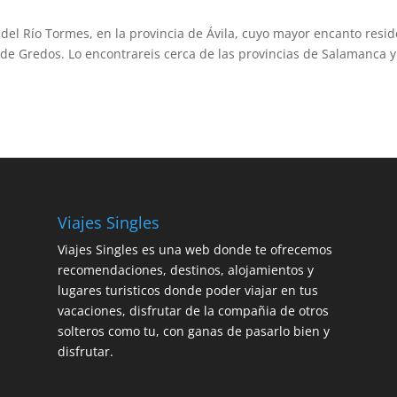
s del Río Tormes, en la provincia de Ávila, cuyo mayor encanto resi
 de Gredos. Lo encontrareis cerca de las provincias de Salamanca 
Viajes Singles
Viajes Singles es una web donde te ofrecemos
recomendaciones, destinos, alojamientos y
lugares turisticos donde poder viajar en tus
vacaciones, disfrutar de la compañia de otros
solteros como tu, con ganas de pasarlo bien y
disfrutar.