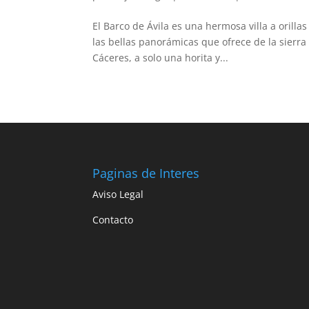
El Barco de Ávila es una hermosa villa a orilla
las bellas panorámicas que ofrece de la sierra
Cáceres, a solo una horita y...
Paginas de Interes
Aviso Legal
Contacto